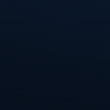
息的多少,而是“如何找到可靠的世界杯外围
扰,就是误入不安全站点,轻则浪费时间,重
界杯相关的外围教程之前,先学会识别并获
该掌握的“前置技能”。
理解世界杯外围教程入口地址的真正含义
很多人看到“世界杯外围教程入口地址”,第
取的角度来说,它更像是一个学习路径的起
官方活动专题页,甚至是某个平台内部的教
这个入口是否能够提供清晰、系统、可验证
路、风险提示与玩法说明等内容。只有先明
判断。
合规与安全是寻找入口地址的首要前提
在具体讨论“如何获取入口”之前,必须强调
甚至法律风险。不同地区对外围的监管政策