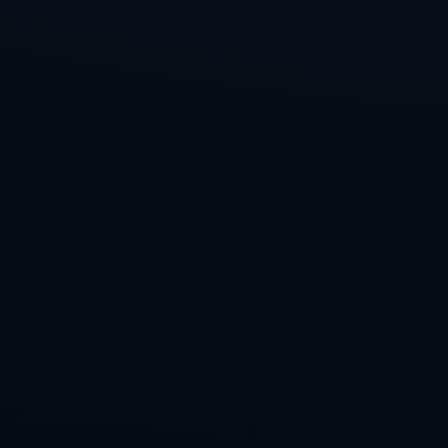
通过搜索引擎获取教程入口时的筛选技巧