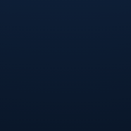
就会在网络上迅速升温,但真正让人困惑的,往往不是信