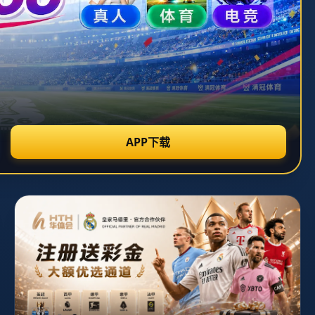
杯外围教程入口地址
址