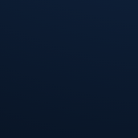
每逢世界杯临近,关于“世界杯外围”的讨论