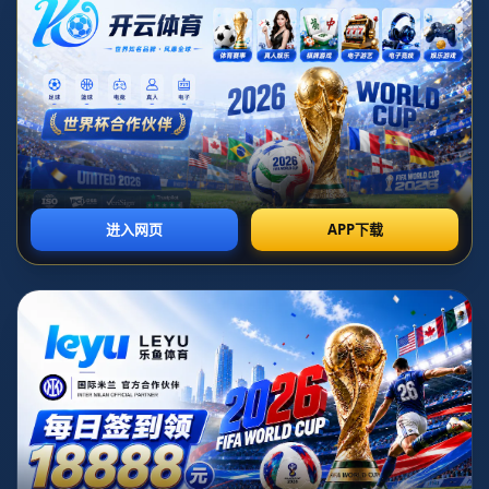
新闻资讯
如何安全进行世界杯投注网页版
官方操作指南
2026-05-13T17:30:17+08:00
如何安全进行世界杯投注网页版官方操作指南往往比“怎么买才更容
易中奖”更加重要 对于很多球迷来说 世界杯不仅是一场精彩的足球盛
宴 也是一次接触线上投注平台的集中时刻 然而 一旦忽视安全与合规
问题 原本充满乐趣的竞猜就有可能变成资金风险与信息泄露的陷阱
因此 在真正下注之前 先学会识别官方渠道 理解玩法规则 掌握资金与
账号的安全要点 才是每一位参与者需要走好的第一步