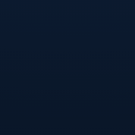
求其再次大额转账 这位用户起初半信半疑 但由于已经投入了不少资
金 又看到之前确实成功提现过几次 最终选择继续转账 结果账户随即
被封 客服失联 这正是典型的
伪装成世界杯投注网页版官方入口的诈
骗套路
如果一开始就核验平台牌照 关注收款账户主体 并保留对“内
部推荐”和“超高赔率”的警惕 这类损失是完全可以避免的