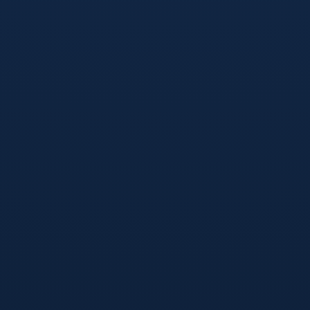
提交”的情况 要学会停下检查 而不是连续点击 否则可能出现重复投
注 此外 合理设定单场和单日的投注上限 是个人风险控制的重要手段
即使平台没有强制限制 也建议用户给自己设立一条清晰的资金“红
线”