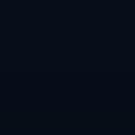
2026世界杯决赛最佳比分预测
需求表单