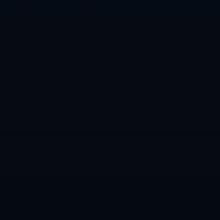
全面解读2026世界杯赛事数据
及赛程分析
2026-08-08
如何选择可靠的世界杯投注安
卓最新网址平台
2026-08-08
最新世界杯盘口官方网站入口
地址调整
2026-08-08