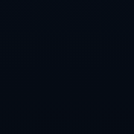
关于我们
我们的优势
我们的团队
新闻资讯
联系我们
热门新闻
全面解析：世界杯下注高清官
方平台攻略
2026-08-08