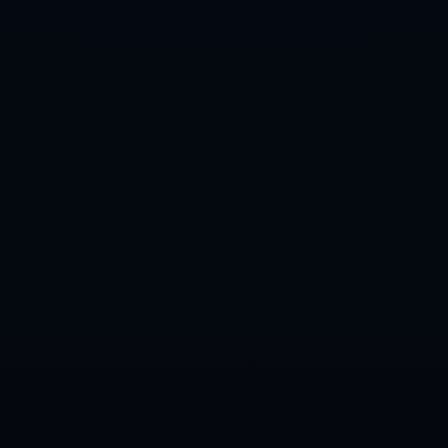
网站首
关于我
我们的优
我们的团
新闻资
联系我
页
们
势
队
讯
们
订阅