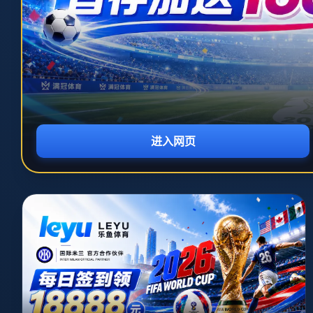
关于我们
联系我们
关于
球速体育