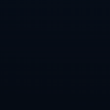
4000
+
满意的客户