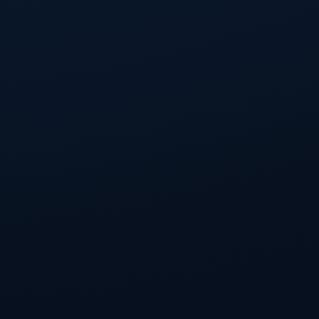
03
赛事赞助管理
光伏产业是利用太阳能进行发电的产业，
涵盖太阳能电池、光伏组件以及光伏系统
的生产与应用。随着全球对可再...
查看更多