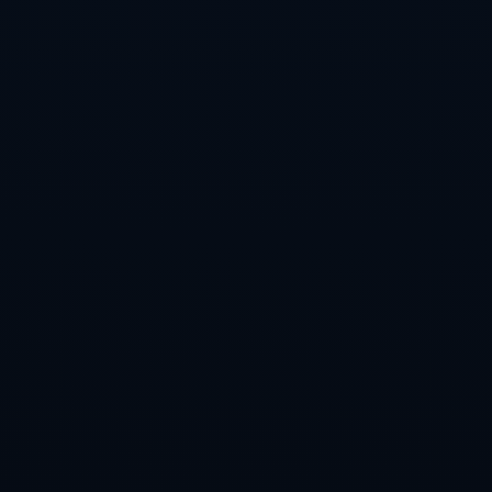
190
499
+
+
优秀员工
售后人员
价格体系