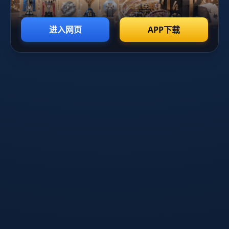
化妆品等，是全球消费市场的
料、化妆品等，是全球消费
..