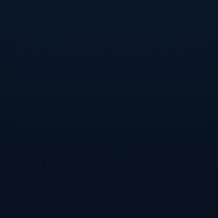
02
赛事转播权销售
医疗健康行业是全球最为关键的行业之
一，随着人口老龄化的加剧和健康意识的
提升，医疗需求不断增加。行业涵...
查看更多