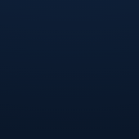
我们的优势