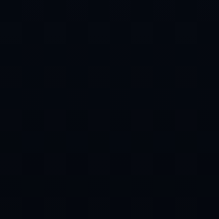
网站首
关于我
我们的优
我们的团
新闻资
联系我
页
们
势
队
讯
们
订阅
订阅