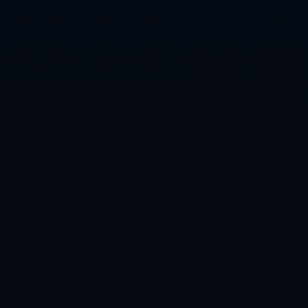
南
2026-08-08
2026世界杯直播免费高清观看
指南
2026-08-08