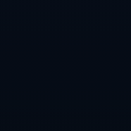
提交
搜索