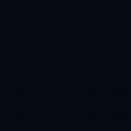
全面解析世界杯投注苹果全站
2026-08-08
高清直播世界杯赛事频道汇总
2026-08-08
关注我们