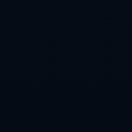
栏目导航
关于我们
我们的优势
我们的团队
新闻资讯
联系我们
热门新闻
世界杯在线下注网页版全站指