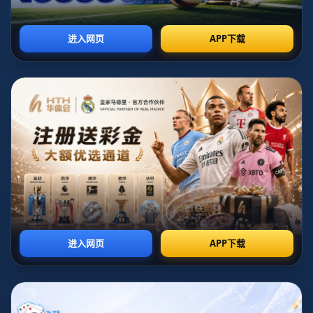
作为首次同时在北美三国举办的世界杯，2026年的赛事不仅在规模
上空前扩大，背后隐藏的赛程设计逻辑与数据规律同样值得深入拆
解。许多球迷只关注比分与进球，却往往忽略了赛制扩军、赛程编
排、场地与时区差异、球队数据结构等因素对比赛走向的深刻影
响。本文将围绕“2026世界杯赛事数据及赛程分析”这一核心，尝试