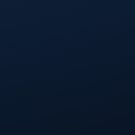
播的最佳渠道推荐
2026-08-07
男篮世界杯投注平台
推荐
2026-08-07
探讨篮球世界杯下注
app的优势与选择
2026-08-07