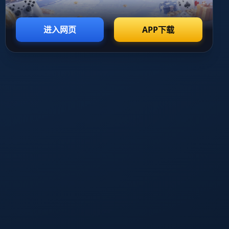
关于我们
我们的优势
我们的团队
新闻资讯
联系我们
热门新闻
免费看2026世界杯直