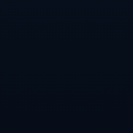
 南美球队在高温下往往更能保持强度 而欧洲队在湿
以在赛前预测中作为宏观变量。
包括阵型偏好 控球比例 纵向推进频率 边路进攻占比
化为几种类型 例如高位逼抢控球型 快速反击防守型
在“风格克制”。比如 传统上 某些南美球队擅长在狭
高大但转身慢的后卫时更容易创造机会 这在过往不少
控球组织的球队 若遇到跑动积极 抢断凶狠 且善于
 被迫陷入“丢球后追赶节奏”的被动局面。分析世界杯
看两队的“打法算法”是否互相针对。