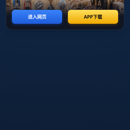
集，冷门频出、豪强翻车、黑马逆袭。想要真正看懂
层面，就需要有一套相对系统的方法与技巧。本文将
到微观细节，结合实际案例，帮助你从“看热闹”升
都更有章法。
内的三层框架 即宏观层面的赛制与赛程结构 中观层
局势与临场调整。宏观层面决定了球队在整个赛事中
术打法是否适配对手与环境 微观层面则直接影响单场
能对“为什么某支热门队伍爆冷出局”或“黑马为何一路