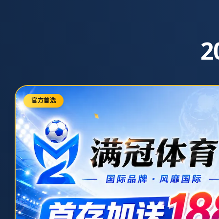
网站首页
新闻资讯