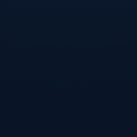
在世界杯热度的裹挟下，关键词搜索“如何在优酷观看世界杯并参与
下注攻略”的人群中，有相当一部分其实是想找“捷径”。这也正是各
种非法博彩平台、资金盘项目活跃的土壤。你在优酷看球时，可能
会在弹幕或评论区遇到大量“稳赚不赔”“精准内部赔率”的推广，这类
信息通常有几个共同特征：一是引导你添加陌生社交账号或扫码进
群；二是宣称自己与“优酷”“主办方”“解说团队”合作，却不给出任何
可验证的官方链接；三是强调“短期翻倍”“只赢不输”。
从风险控制角度看，如果你只是想通过某种方式增加看球乐趣，完
全没必要把自己置于这样的高危环境。理性做法包括：仅参与明确
标注为官方的竞猜或互动活动，例如优酷活动页中直接显示的投
票、答题；对于任何跳出优酷、要求你充值到陌生网站的行为，保
持零容忍；即便参与了合规渠道的竞猜，也要事先设定好预算和上
限，把它当作娱乐支出，而不是投资渠道，更不要借钱下注或者通
过信用卡透支。