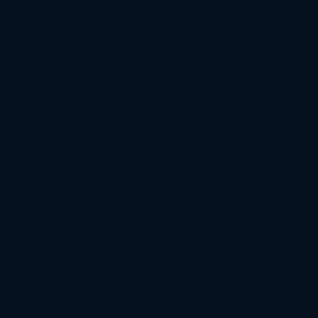
用“模拟下注”和群聊互动提升观赛乐趣
如果你强烈希望有下注带来的“心理刺激”，但又不想触碰灰色地带，
可以尝试一种“模拟下注玩法”。具体做法是：和朋友一起在优酷看世
界杯，开一个微信群或群聊频道，每场比赛开赛前，每个人在群里
写下自己的比分预测、进球球员、角球数量等，附上虚拟筹码数值
或者小惩罚，比如谁输就请喝饮料、发红包、或者在群里发一段自
编的“解说词”。
这种玩法有几个好处：第一，它利用了真实比赛的不确定性，保留
了下注时的紧张感和期待感；第二，它完全在社交边界内进行，没
有法律风险；第三，你依旧可以借助优酷的回看功能、赛后集锦、
战术分析来复盘自己的判断，逐渐形成“数据 + 直觉”的观赛体系，长
期下来，你对比赛的理解会比单纯跟着热门球队下注更深入。优酷
在多终端同步方面的优势（手机、平板、电视）也能发挥作用，无
论是在家还是在外聚会，都能找到合适的观赛方式。