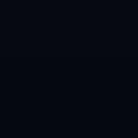
网站首
关于我
我们的优
我们的团
新闻资
联系我
页
们
势
队
讯
们