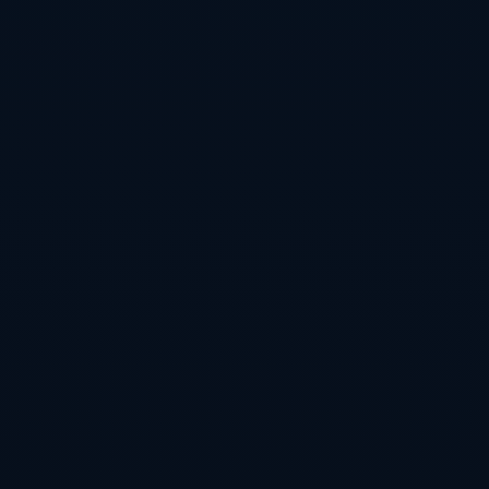
打造个人世界杯观赛与预测节奏
想真正把“如何在优酷观看世界杯并参与下注攻略”这个需求转化为健
康、持续的观赛习惯，可以为自己设计一套简单的节奏模板：赛前
在优酷看球队纪录片与历史对决集锦，形成第一印象；赛中一边看
直播一边在弹幕或群聊中记录自己的即时判断；赛后用集锦和战术
分析节目对照自己预测的正确与偏差。随着比赛推进，你会发现，
比起追逐某个看似神秘的下注渠道，系统地利用优酷内容提升眼
光，反而更像一套“长期攻略”。这种方式不仅让你在每届世界杯都有
成长感，也让“下注”从高风险金钱游戏，变成对自己理解力的一次次
轻量测试。
分享至：