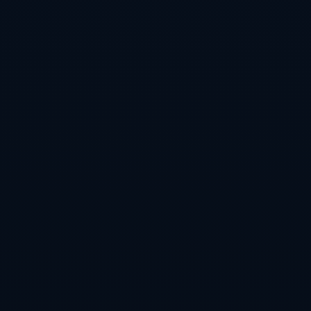
平台的赛前解读和数据分析都会铺天盖地袭来 但真正能
稳定提升预测胜率的 并不是零散的“内幕消息” 而是一套
体系化的思路与方法 想要在众多世界杯预
查看更多