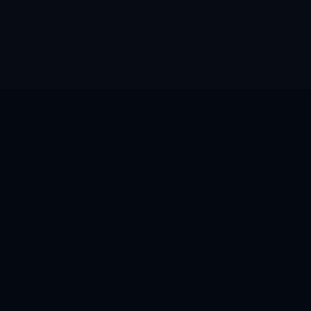
揭秘世界杯投注在线攻略与技
巧
2026-08-08
2026世界杯比分网站最佳推荐
2026-08-08
实时数据解析世界杯投注趋势
2026-08-08