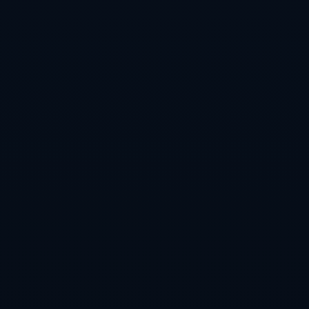
揭秘世界杯投注在线攻略与技巧
揭秘世界杯投注在线攻略与技巧全网都没告诉你的细节
每到世界杯，除了绿茵场上的对决，线上投注平台同样
“战火连天”。无论你是刚接触世界杯投注的新手，还是
已经在各大平台上“摸爬滚打”多届世界杯的老玩家
查看更多
上一篇
揭秘2026世界杯投注站布局与投注技巧
下一篇
高清直播世界杯赛事频道汇总