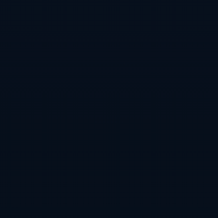
相关新闻
全面解析：世界杯预测技巧全站指南
全面解析世界杯预测技巧全站指南 每逢世界杯来临 各大