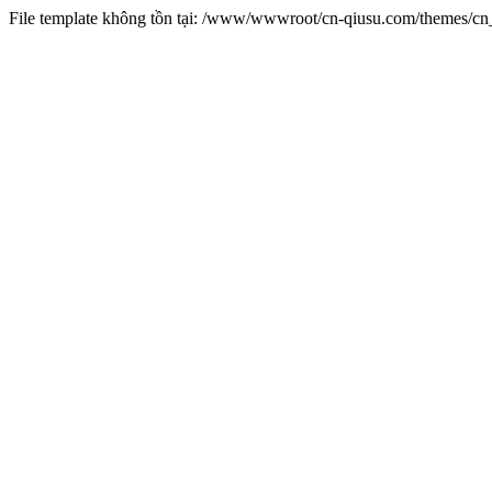
File template không tồn tại: /www/wwwroot/cn-qiusu.com/themes/c