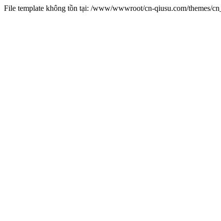
File template không tồn tại: /www/wwwroot/cn-qiusu.com/themes/c