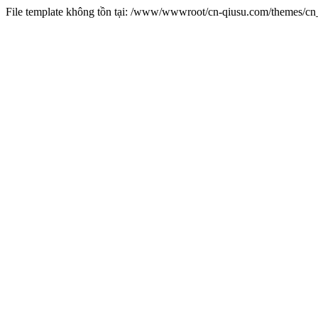
File template không tồn tại: /www/wwwroot/cn-qiusu.com/themes/c