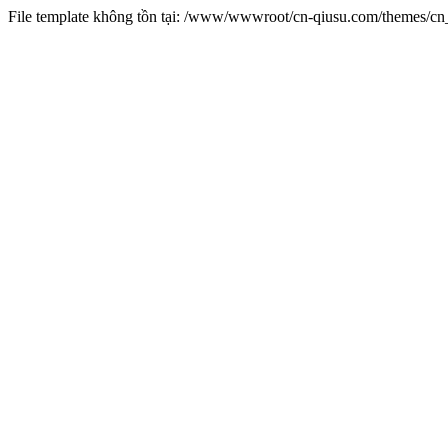
File template không tồn tại: /www/wwwroot/cn-qiusu.com/themes/c