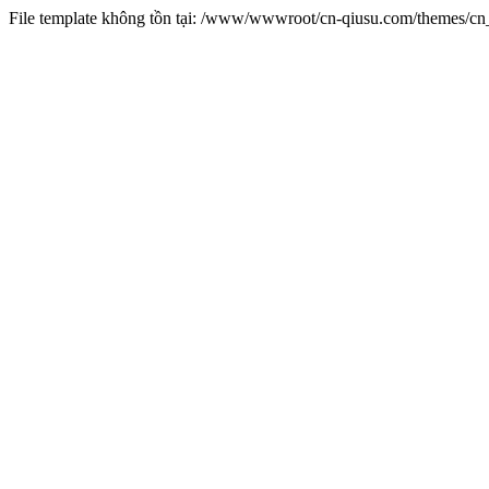
File template không tồn tại: /www/wwwroot/cn-qiusu.com/themes/c