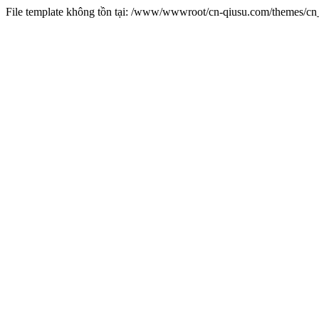
File template không tồn tại: /www/wwwroot/cn-qiusu.com/themes/c