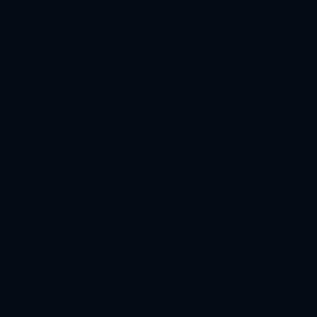
ADMIN
新闻资讯
苹果应用中的世界杯竞猜活动分析
苹果应用中的世界杯竞猜活动分析与用户参与洞察 每逢世
界杯，球场上的紧张气氛往往会延伸到每一块手机屏幕
上。尤其在苹果应用生态中，围绕世界杯推出的竞猜活动
已经不再只是简单的比分预测，而是被赋予了游戏
查看更多