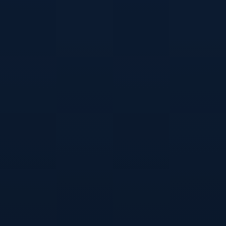
获奖情况
价格体系
初级价格
$100
一次性服务