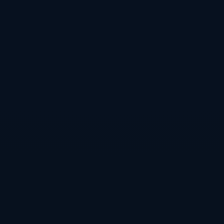
客户评价
Aash Aron
DESIGNER
它品质出众, 体验极佳, 超值之选