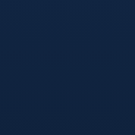
涵...
查看更多
03
赛事赞助管理