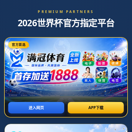
球速体育
球速体育聚焦全球热门体育赛事内容，覆盖足球、篮球、电竞等多
种主流项目，持续提供赛事资讯、赛程安排、焦...
关于我们
联系我们