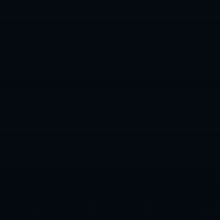
地址
福建省南平市建瓯市南雅镇
电话
0755-9520988