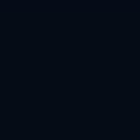
ADMIN
新闻资讯
如何选择安全可靠的世界杯竞猜网站