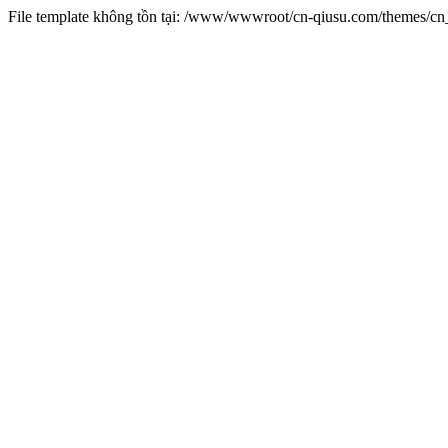
File template không tồn tại: /www/wwwroot/cn-qiusu.com/themes/c