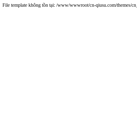
File template không tồn tại: /www/wwwroot/cn-qiusu.com/themes/c