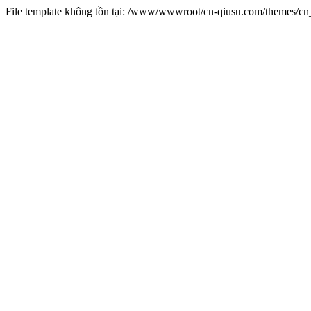
File template không tồn tại: /www/wwwroot/cn-qiusu.com/themes/c