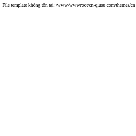
File template không tồn tại: /www/wwwroot/cn-qiusu.com/themes/c