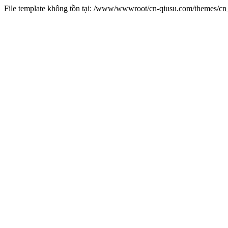
File template không tồn tại: /www/wwwroot/cn-qiusu.com/themes/c