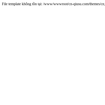
File template không tồn tại: /www/wwwroot/cn-qiusu.com/themes/c