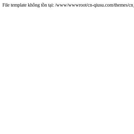
File template không tồn tại: /www/wwwroot/cn-qiusu.com/themes/c