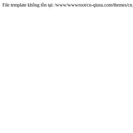
File template không tồn tại: /www/wwwroot/cn-qiusu.com/themes/c