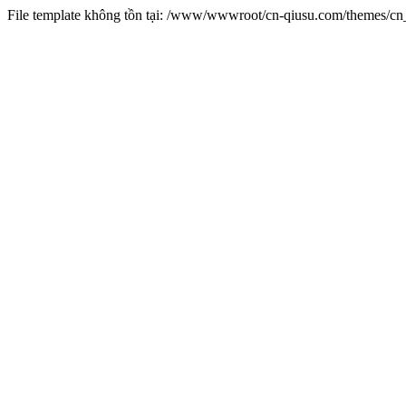
File template không tồn tại: /www/wwwroot/cn-qiusu.com/themes/c