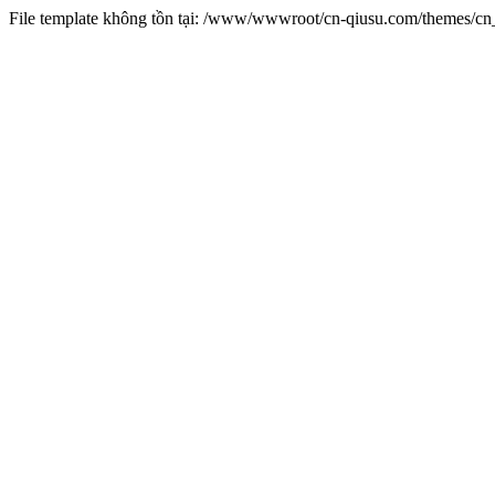
File template không tồn tại: /www/wwwroot/cn-qiusu.com/themes/c